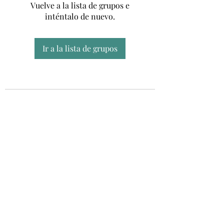
Vuelve a la lista de grupos e
inténtalo de nuevo.
Ir a la lista de grupos
Unidad CSUR de Esclerosis Múltiple
UEMAC
Hospital Virgen Macarena, Sevilla