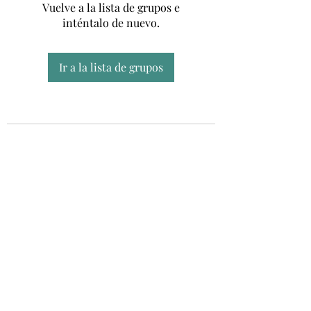
Vuelve a la lista de grupos e
inténtalo de nuevo.
Ir a la lista de grupos
Unidad CSUR de Esclerosis Múltiple
UEMAC
Hospital Virgen Macarena, Sevilla