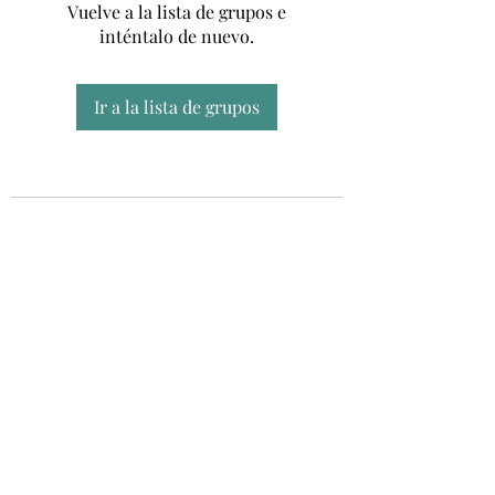
Vuelve a la lista de grupos e
inténtalo de nuevo.
Ir a la lista de grupos
Unidad CSUR de Esclerosis Múltiple
UEMAC
Hospital Virgen Macarena, Sevilla