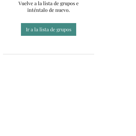
Vuelve a la lista de grupos e
inténtalo de nuevo.
Ir a la lista de grupos
Unidad CSUR de Esclerosis Múltiple
UEMAC
Hospital Virgen Macarena, Sevilla