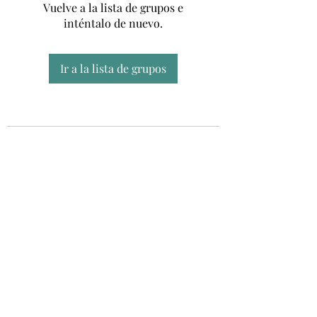
Vuelve a la lista de grupos e
inténtalo de nuevo.
Ir a la lista de grupos
Unidad CSUR de Esclerosis Múltiple
UEMAC
Hospital Virgen Macarena, Sevilla