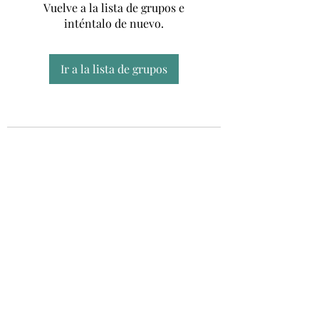
Vuelve a la lista de grupos e
inténtalo de nuevo.
Ir a la lista de grupos
Unidad CSUR de Esclerosis Múltiple
UEMAC
Hospital Virgen Macarena, Sevilla