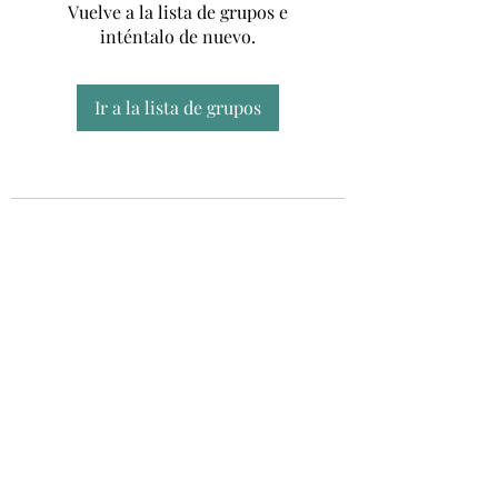
Vuelve a la lista de grupos e
inténtalo de nuevo.
Ir a la lista de grupos
Unidad CSUR de Esclerosis Múltiple
UEMAC
Hospital Virgen Macarena, Sevilla