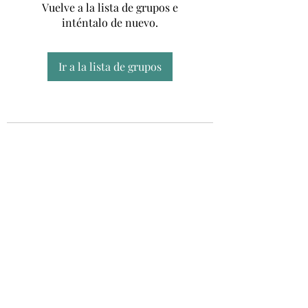
Vuelve a la lista de grupos e
inténtalo de nuevo.
Ir a la lista de grupos
Unidad CSUR de Esclerosis Múltiple
UEMAC
Hospital Virgen Macarena, Sevilla