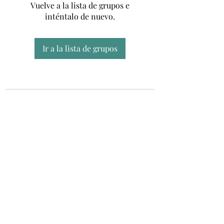
Vuelve a la lista de grupos e
inténtalo de nuevo.
Ir a la lista de grupos
Unidad CSUR de Esclerosis Múltiple
UEMAC
Hospital Virgen Macarena, Sevilla