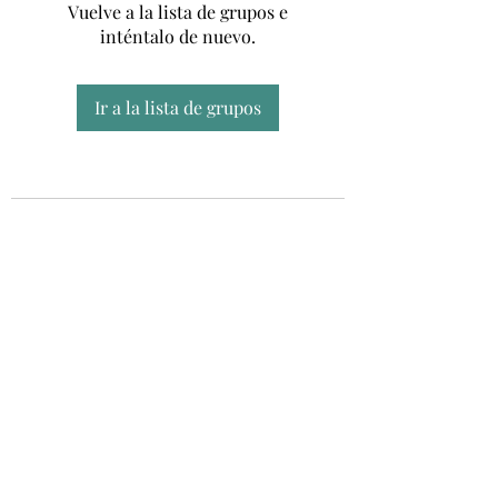
Vuelve a la lista de grupos e
inténtalo de nuevo.
Ir a la lista de grupos
Unidad CSUR de Esclerosis Múltiple
UEMAC
Hospital Virgen Macarena, Sevilla