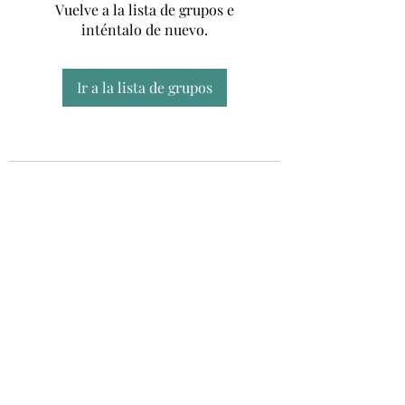
Vuelve a la lista de grupos e
inténtalo de nuevo.
Ir a la lista de grupos
Unidad CSUR de Esclerosis Múltiple
UEMAC
Hospital Virgen Macarena, Sevilla