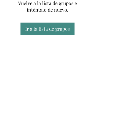
Vuelve a la lista de grupos e
inténtalo de nuevo.
Ir a la lista de grupos
Unidad CSUR de Esclerosis Múltiple
UEMAC
Hospital Virgen Macarena, Sevilla