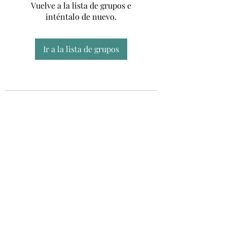
Vuelve a la lista de grupos e
inténtalo de nuevo.
Ir a la lista de grupos
Unidad CSUR de Esclerosis Múltiple
UEMAC
Hospital Virgen Macarena, Sevilla