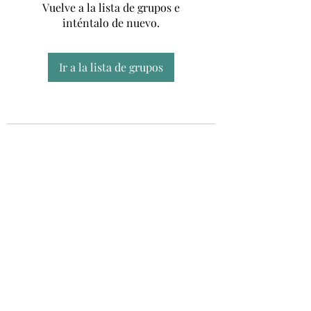
Vuelve a la lista de grupos e
inténtalo de nuevo.
Ir a la lista de grupos
Unidad CSUR de Esclerosis Múltiple
UEMAC
Hospital Virgen Macarena, Sevilla