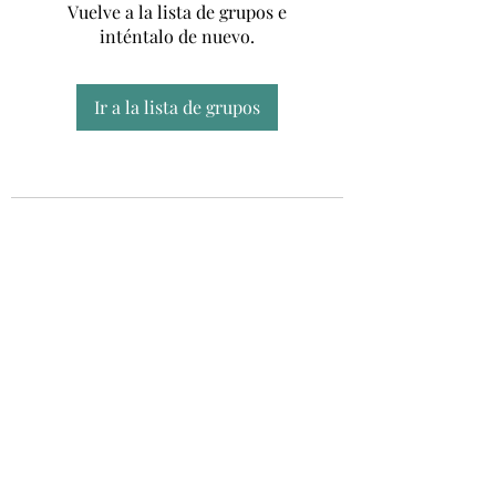
Vuelve a la lista de grupos e
inténtalo de nuevo.
Ir a la lista de grupos
Unidad CSUR de Esclerosis Múltiple
UEMAC
Hospital Virgen Macarena, Sevilla