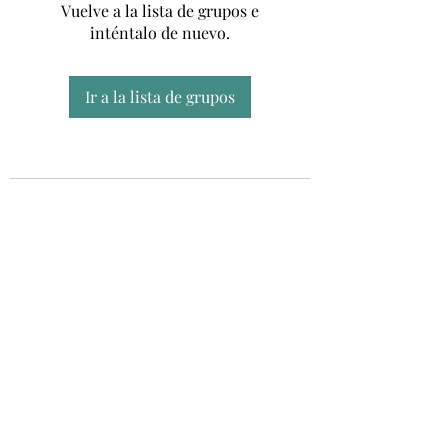
Vuelve a la lista de grupos e
inténtalo de nuevo.
Ir a la lista de grupos
Unidad CSUR de Esclerosis Múltiple
UEMAC
Hospital Virgen Macarena, Sevilla