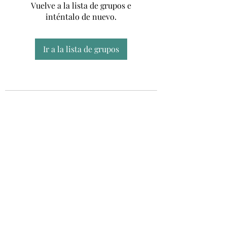
Vuelve a la lista de grupos e
inténtalo de nuevo.
Ir a la lista de grupos
Unidad CSUR de Esclerosis Múltiple
UEMAC
Hospital Virgen Macarena, Sevilla