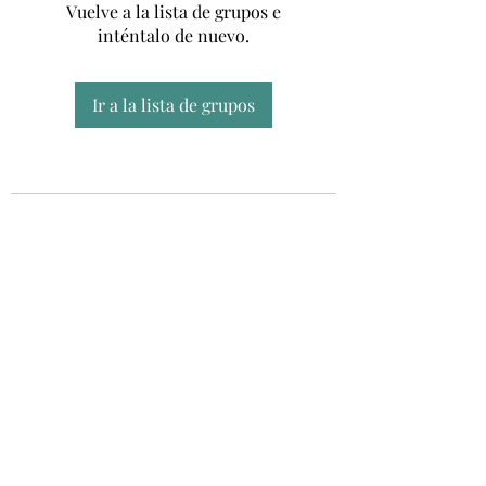
Vuelve a la lista de grupos e
inténtalo de nuevo.
Ir a la lista de grupos
Unidad CSUR de Esclerosis Múltiple
UEMAC
Hospital Virgen Macarena, Sevilla