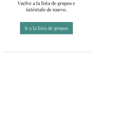
Vuelve a la lista de grupos e
inténtalo de nuevo.
Ir a la lista de grupos
Unidad CSUR de Esclerosis Múltiple
UEMAC
Hospital Virgen Macarena, Sevilla