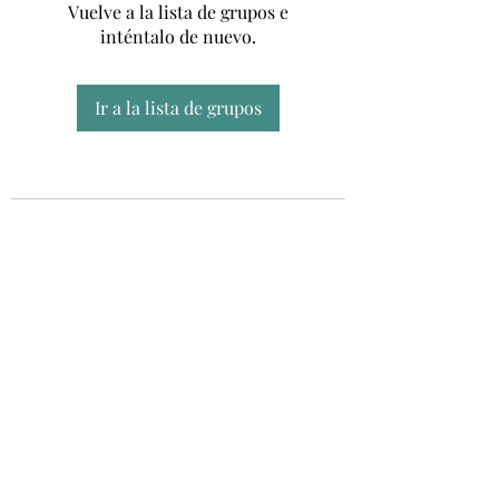
Vuelve a la lista de grupos e
inténtalo de nuevo.
Ir a la lista de grupos
Unidad CSUR de Esclerosis Múltiple
UEMAC
Hospital Virgen Macarena, Sevilla