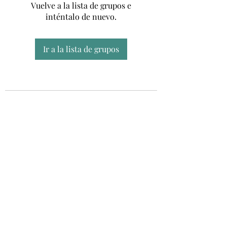
Vuelve a la lista de grupos e
inténtalo de nuevo.
Ir a la lista de grupos
Unidad CSUR de Esclerosis Múltiple
UEMAC
Hospital Virgen Macarena, Sevilla