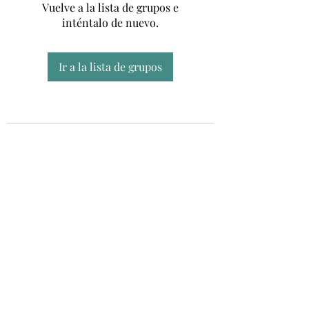
Vuelve a la lista de grupos e
inténtalo de nuevo.
Ir a la lista de grupos
Unidad CSUR de Esclerosis Múltiple
UEMAC
Hospital Virgen Macarena, Sevilla