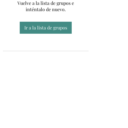
Vuelve a la lista de grupos e
inténtalo de nuevo.
Ir a la lista de grupos
Unidad CSUR de Esclerosis Múltiple
UEMAC
Hospital Virgen Macarena, Sevilla