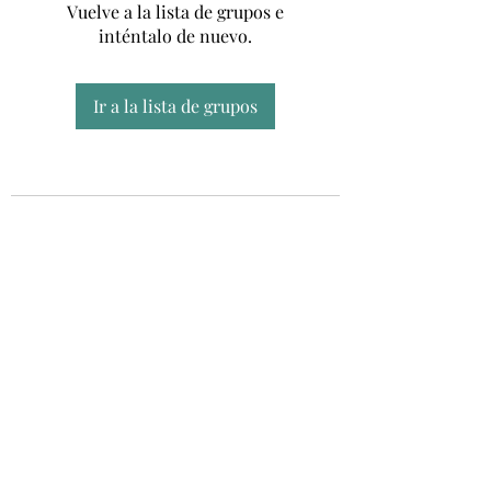
Vuelve a la lista de grupos e
inténtalo de nuevo.
Ir a la lista de grupos
Unidad CSUR de Esclerosis Múltiple
UEMAC
Hospital Virgen Macarena, Sevilla