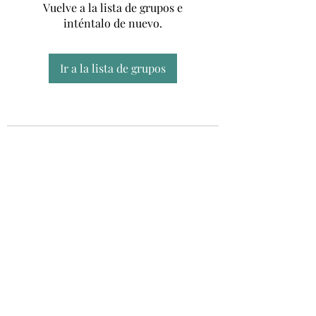
Vuelve a la lista de grupos e
inténtalo de nuevo.
Ir a la lista de grupos
Unidad CSUR de Esclerosis Múltiple
UEMAC
Hospital Virgen Macarena, Sevilla