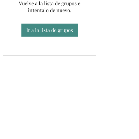
Vuelve a la lista de grupos e
inténtalo de nuevo.
Ir a la lista de grupos
Unidad CSUR de Esclerosis Múltiple
UEMAC
Hospital Virgen Macarena, Sevilla