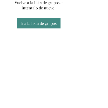
Vuelve a la lista de grupos e
inténtalo de nuevo.
Ir a la lista de grupos
Unidad CSUR de Esclerosis Múltiple
UEMAC
Hospital Virgen Macarena, Sevilla