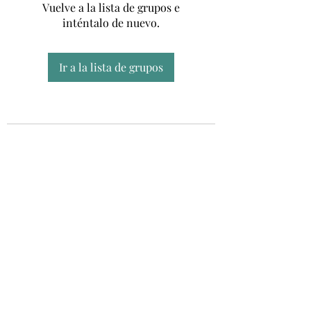
Vuelve a la lista de grupos e
inténtalo de nuevo.
Ir a la lista de grupos
Unidad CSUR de Esclerosis Múltiple
UEMAC
Hospital Virgen Macarena, Sevilla