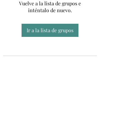
Vuelve a la lista de grupos e
inténtalo de nuevo.
Ir a la lista de grupos
Unidad CSUR de Esclerosis Múltiple
UEMAC
Hospital Virgen Macarena, Sevilla