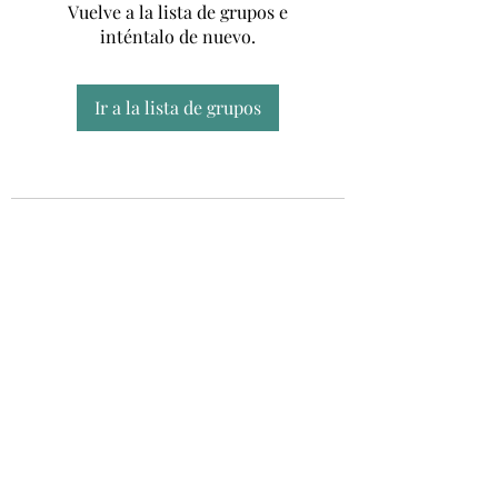
Vuelve a la lista de grupos e
inténtalo de nuevo.
Ir a la lista de grupos
Unidad CSUR de Esclerosis Múltiple
UEMAC
Hospital Virgen Macarena, Sevilla