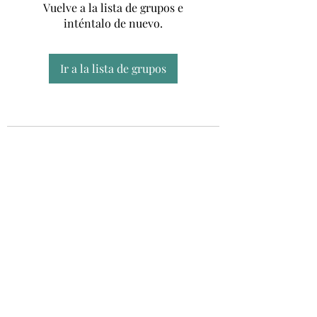
Vuelve a la lista de grupos e
inténtalo de nuevo.
Ir a la lista de grupos
Unidad CSUR de Esclerosis Múltiple
UEMAC
Hospital Virgen Macarena, Sevilla