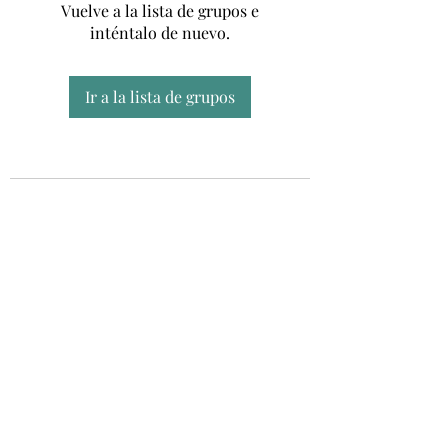
Vuelve a la lista de grupos e
inténtalo de nuevo.
Ir a la lista de grupos
Unidad CSUR de Esclerosis Múltiple
UEMAC
Hospital Virgen Macarena, Sevilla