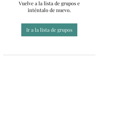
Vuelve a la lista de grupos e
inténtalo de nuevo.
Ir a la lista de grupos
Unidad CSUR de Esclerosis Múltiple
UEMAC
Hospital Virgen Macarena, Sevilla