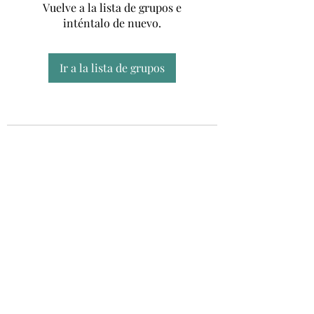
Vuelve a la lista de grupos e
inténtalo de nuevo.
Ir a la lista de grupos
Unidad CSUR de Esclerosis Múltiple
UEMAC
Hospital Virgen Macarena, Sevilla