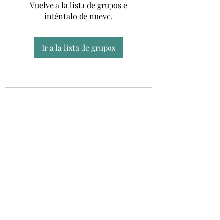
Vuelve a la lista de grupos e
inténtalo de nuevo.
Ir a la lista de grupos
Unidad CSUR de Esclerosis Múltiple
UEMAC
Hospital Virgen Macarena, Sevilla