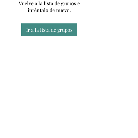
Vuelve a la lista de grupos e
inténtalo de nuevo.
Ir a la lista de grupos
Unidad CSUR de Esclerosis Múltiple
UEMAC
Hospital Virgen Macarena, Sevilla