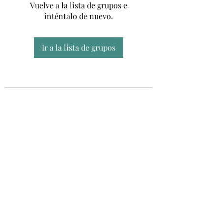
Vuelve a la lista de grupos e
inténtalo de nuevo.
Ir a la lista de grupos
Unidad CSUR de Esclerosis Múltiple
UEMAC
Hospital Virgen Macarena, Sevilla