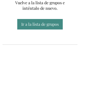
Vuelve a la lista de grupos e
inténtalo de nuevo.
Ir a la lista de grupos
Unidad CSUR de Esclerosis Múltiple
UEMAC
Hospital Virgen Macarena, Sevilla