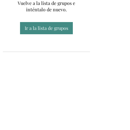
Vuelve a la lista de grupos e
inténtalo de nuevo.
Ir a la lista de grupos
Unidad CSUR de Esclerosis Múltiple
UEMAC
Hospital Virgen Macarena, Sevilla