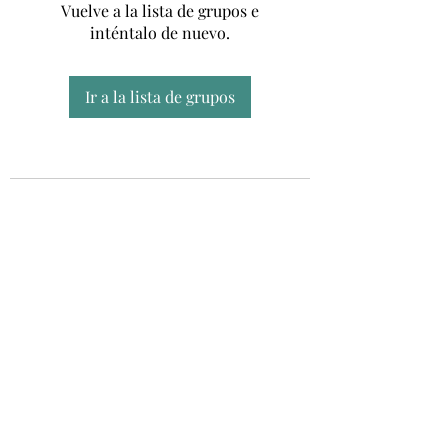
Vuelve a la lista de grupos e
inténtalo de nuevo.
Ir a la lista de grupos
Unidad CSUR de Esclerosis Múltiple
UEMAC
Hospital Virgen Macarena, Sevilla