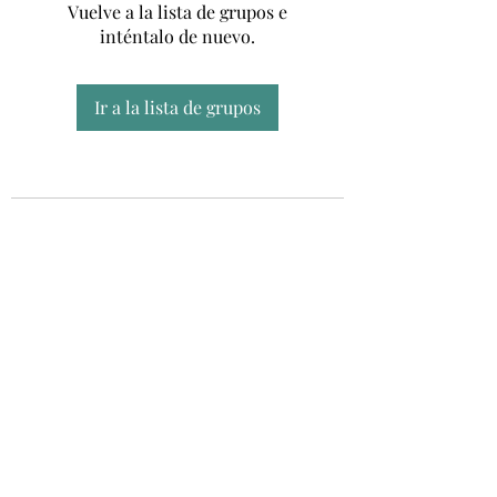
Vuelve a la lista de grupos e
inténtalo de nuevo.
Ir a la lista de grupos
Unidad CSUR de Esclerosis Múltiple
UEMAC
Hospital Virgen Macarena, Sevilla