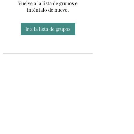
Vuelve a la lista de grupos e
inténtalo de nuevo.
Ir a la lista de grupos
Unidad CSUR de Esclerosis Múltiple
UEMAC
Hospital Virgen Macarena, Sevilla