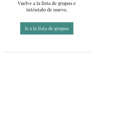
Vuelve a la lista de grupos e
inténtalo de nuevo.
Ir a la lista de grupos
Unidad CSUR de Esclerosis Múltiple
UEMAC
Hospital Virgen Macarena, Sevilla