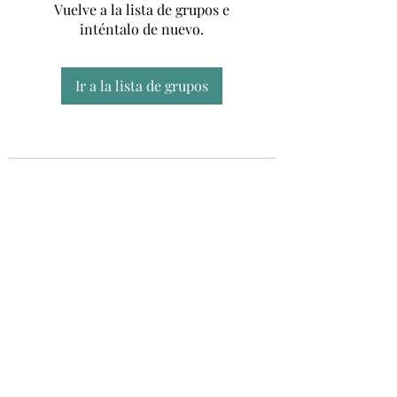
Vuelve a la lista de grupos e
inténtalo de nuevo.
Ir a la lista de grupos
Unidad CSUR de Esclerosis Múltiple
UEMAC
Hospital Virgen Macarena, Sevilla