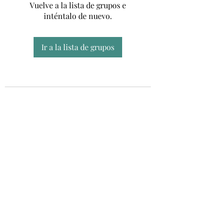
Vuelve a la lista de grupos e
inténtalo de nuevo.
Ir a la lista de grupos
Unidad CSUR de Esclerosis Múltiple
UEMAC
Hospital Virgen Macarena, Sevilla