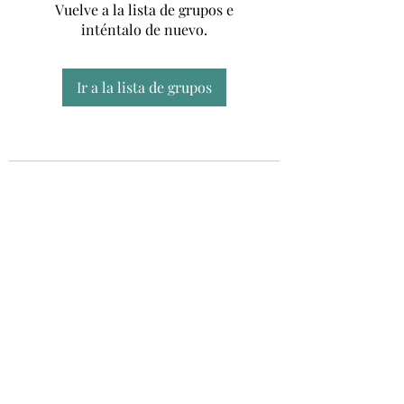
Vuelve a la lista de grupos e
inténtalo de nuevo.
Ir a la lista de grupos
Unidad CSUR de Esclerosis Múltiple
UEMAC
Hospital Virgen Macarena, Sevilla