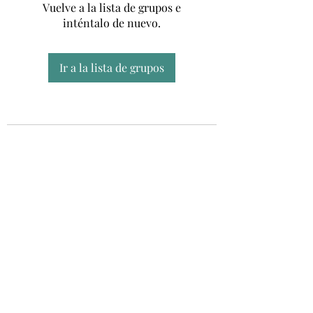
Vuelve a la lista de grupos e
inténtalo de nuevo.
Ir a la lista de grupos
Unidad CSUR de Esclerosis Múltiple
UEMAC
Hospital Virgen Macarena, Sevilla