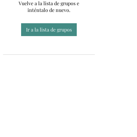
Vuelve a la lista de grupos e
inténtalo de nuevo.
Ir a la lista de grupos
Unidad CSUR de Esclerosis Múltiple
UEMAC
Hospital Virgen Macarena, Sevilla