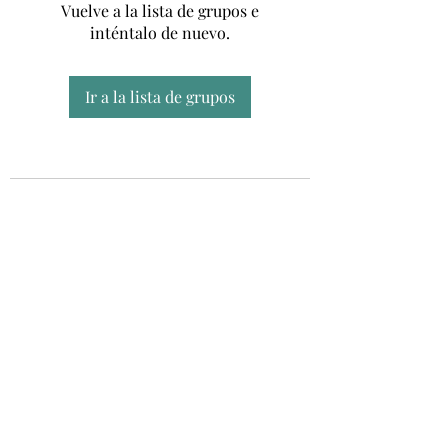
Vuelve a la lista de grupos e
inténtalo de nuevo.
Ir a la lista de grupos
Unidad CSUR de Esclerosis Múltiple
UEMAC
Hospital Virgen Macarena, Sevilla