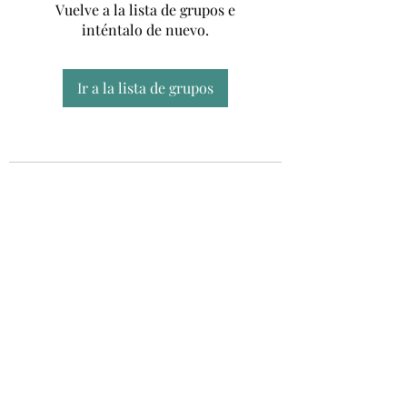
Vuelve a la lista de grupos e
inténtalo de nuevo.
Ir a la lista de grupos
Unidad CSUR de Esclerosis Múltiple
UEMAC
Hospital Virgen Macarena, Sevilla